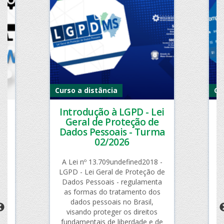
Curso a distância
Cu
Introdução à LGPD - Lei
T
ma
Geral de Proteção de
m
Dados Pessoais - Turma
D
a
02/2026
ro
26
A Lei nº 13.709undefined2018 -
LGPD - Lei Geral de Proteção de
ag
 do
Dados Pessoais - regulamenta
de
as formas do tratamento dos
v,
dados pessoais no Brasil,
D
zar
visando proteger os direitos
o,
fundamentais de liberdade e de
a