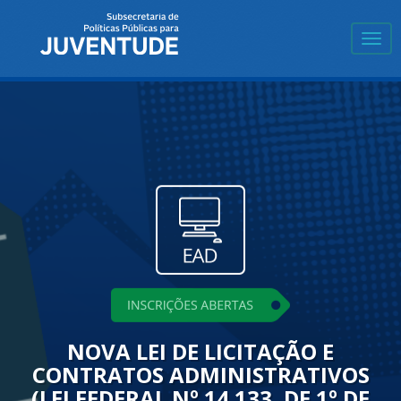
Expa
men
NOVA LEI DE LICITAÇÃO E
CONTRATOS ADMINISTRATIVOS
(LEI FEDERAL Nº 14.133, DE 1º DE